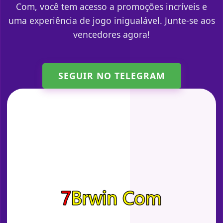
Com, você tem acesso a promoções incríveis e
uma experiência de jogo inigualável. Junte-se aos
vencedores agora!
SEGUIR NO TELEGRAM