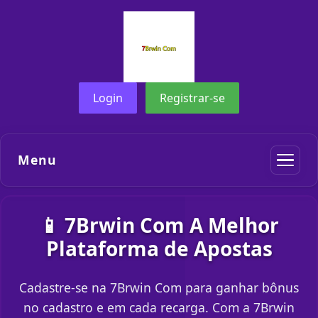
Login
Registrar-se
Menu
📱 7Brwin Com A Melhor
Plataforma de Apostas
Cadastre-se na 7Brwin Com para ganhar bônus
no cadastro e em cada recarga. Com a 7Brwin