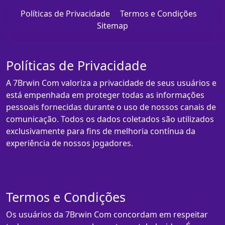
Políticas de Privacidade
Termos e Condições
Sitemap
Políticas de Privacidade
A 7Brwin Com valoriza a privacidade de seus usuários e
está empenhada em proteger todas as informações
pessoais fornecidas durante o uso de nossos canais de
comunicação. Todos os dados coletados são utilizados
exclusivamente para fins de melhoria contínua da
experiência de nossos jogadores.
Termos e Condições
Os usuários da 7Brwin Com concordam em respeitar