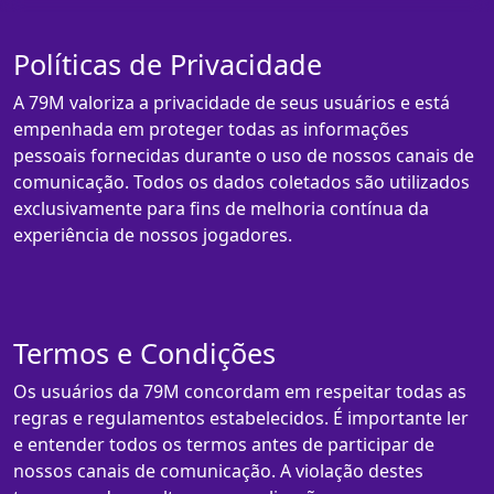
Políticas de Privacidade
A 79M valoriza a privacidade de seus usuários e está
empenhada em proteger todas as informações
pessoais fornecidas durante o uso de nossos canais de
comunicação. Todos os dados coletados são utilizados
exclusivamente para fins de melhoria contínua da
experiência de nossos jogadores.
Termos e Condições
Os usuários da 79M concordam em respeitar todas as
regras e regulamentos estabelecidos. É importante ler
e entender todos os termos antes de participar de
nossos canais de comunicação. A violação destes