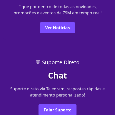
Fique por dentro de todas as novidades,
promoções e eventos da 79M em tempo real!
Ver Notícias
💬 Suporte Direto
Chat
Suporte direto via Telegram, respostas rápidas e
atendimento personalizado!
Falar Suporte