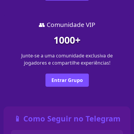
👥 Comunidade VIP
1000+
Junte-se a uma comunidade exclusiva de
jogadores e compartilhe experiências!
Entrar Grupo
📱 Como Seguir no Telegram