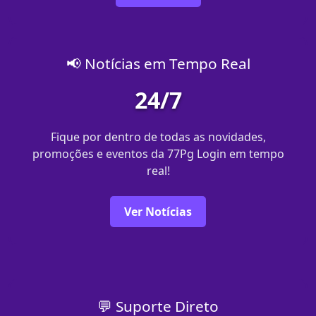
📢 Notícias em Tempo Real
24/7
Fique por dentro de todas as novidades,
promoções e eventos da 77Pg Login em tempo
real!
Ver Notícias
💬 Suporte Direto