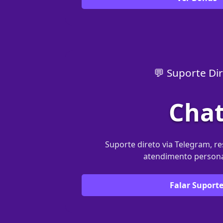
💬 Suporte Di
Cha
Suporte direto via Telegram, r
atendimento persona
Falar Suport