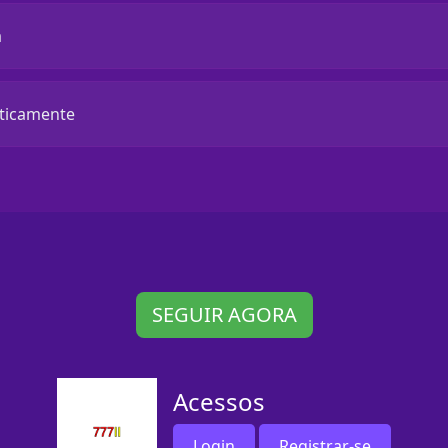
a
aticamente
SEGUIR AGORA
Acessos
Login
Registrar-se