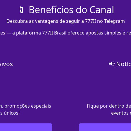
📱 Benefícios do Canal
Descubra as vantagens de seguir a 777II no Telegram
tes — a plataforma 777II Brasil oferece apostas simples e 
sivos
📢 Notí
m, promoções especiais
Fique por dentro d
s únicos!
eventos 