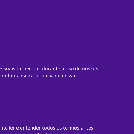
essoais fornecidas durante o uso de nossos
 contínua da experiência de nossos
nte ler e entender todos os termos antes