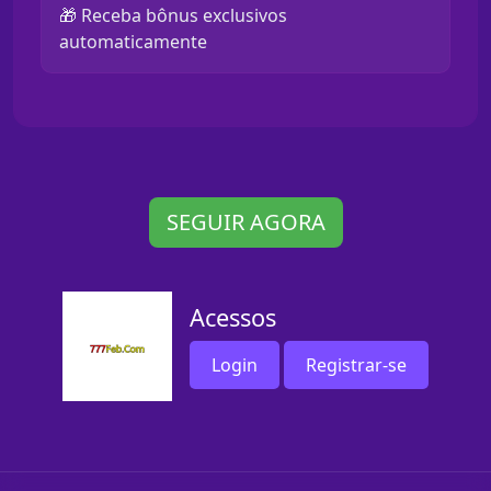
🎁 Receba bônus exclusivos
automaticamente
SEGUIR AGORA
Acessos
Login
Registrar-se