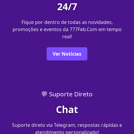
24/7
Fique por dentro de todas as novidades,
promoções e eventos da 777Feb.Com em tempo
real!
Ver Notícias
💬 Suporte Direto
Chat
Suporte direto via Telegram, respostas rápidas e
atendimento personalizado!