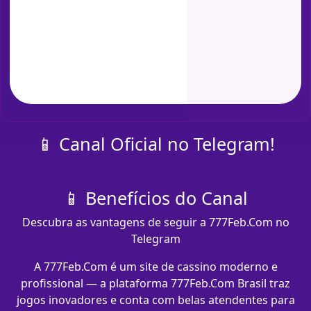
📱 Canal Oficial no Telegram!
📱 Benefícios do Canal
Descubra as vantagens de seguir a 777Feb.Com no
Telegram
A 777Feb.Com é um site de cassino moderno e
profissional — a plataforma 777Feb.Com Brasil traz
jogos inovadores e conta com belas atendentes para