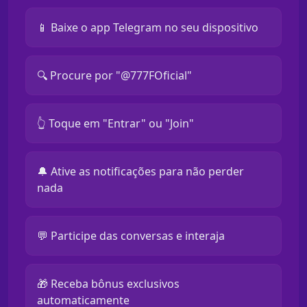
📱 Baixe o app Telegram no seu dispositivo
🔍 Procure por "@777FOficial"
👆 Toque em "Entrar" ou "Join"
🔔 Ative as notificações para não perder
nada
💬 Participe das conversas e interaja
🎁 Receba bônus exclusivos
automaticamente