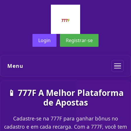
Login
Registrar-se
Menu
📱 777F A Melhor Plataforma
de Apostas
Cadastre-se na 777F para ganhar bônus no
cadastro e em cada recarga. Com a 777F, você tem