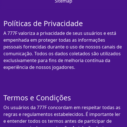
Sitemap
Políticas de Privacidade
A 777F valoriza a privacidade de seus usuários e está
empenhada em proteger todas as informações
pessoais fornecidas durante o uso de nossos canais de
comunicação. Todos os dados coletados são utilizados
exclusivamente para fins de melhoria contínua da
experiência de nossos jogadores.
Termos e Condições
Os usuários da 777F concordam em respeitar todas as
regras e regulamentos estabelecidos. É importante ler
e entender todos os termos antes de participar de