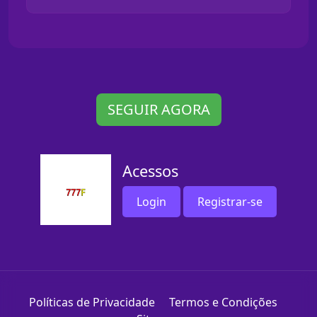
SEGUIR AGORA
Acessos
Login
Registrar-se
Políticas de Privacidade
Termos e Condições