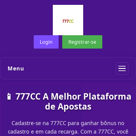
Login
Registrar-se
Menu
📱 777CC A Melhor Plataforma
de Apostas
Cadastre-se na 777CC para ganhar bônus no
cadastro e em cada recarga. Com a 777CC, você