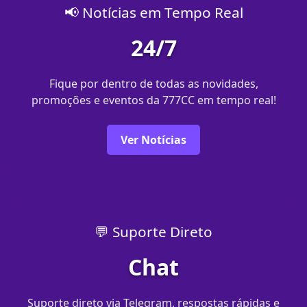
📢 Notícias em Tempo Real
24/7
Fique por dentro de todas as novidades,
promoções e eventos da 777CC em tempo real!
Ver Notícias
💬 Suporte Direto
Chat
Suporte direto via Telegram, respostas rápidas e