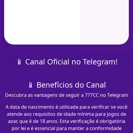
📱 Canal Oficial no Telegram!
📱 Benefícios do Canal
Descubra as vantagens de seguir a 777CC no Telegram
A data de nascimento é utilizada para verificar se você
atende aos requisitos de idade mínima para jogos de
azar, que é de 18 anos. Esta verificação é obrigatória
por lei e é essencial para manter a conformidade