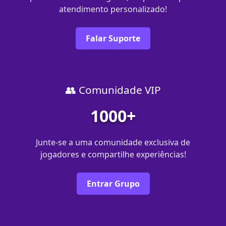
atendimento personalizado!
Falar Suporte
👥 Comunidade VIP
1000+
Junte-se a uma comunidade exclusiva de
jogadores e compartilhe experiências!
Entrar Grupo