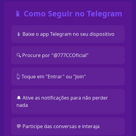
📱 Como Seguir no Telegram
📱 Baixe o app Telegram no seu dispositivo
🔍 Procure por "@777CCOficial"
👆 Toque em "Entrar" ou "Join"
🔔 Ative as notificações para não perder
nada
💬 Participe das conversas e interaja