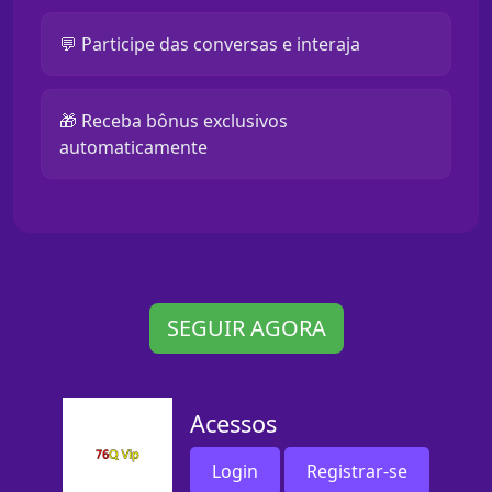
💬 Participe das conversas e interaja
🎁 Receba bônus exclusivos
automaticamente
SEGUIR AGORA
Acessos
Login
Registrar-se