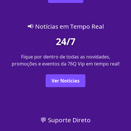
📢 Notícias em Tempo Real
24/7
Fique por dentro de todas as novidades,
promoções e eventos da 76Q Vip em tempo real!
Ver Notícias
💬 Suporte Direto