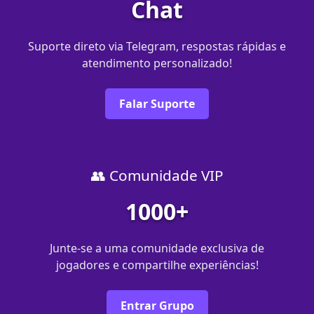
Chat
Suporte direto via Telegram, respostas rápidas e
atendimento personalizado!
Falar Suporte
👥 Comunidade VIP
1000+
Junte-se a uma comunidade exclusiva de
jogadores e compartilhe experiências!
Entrar Grupo