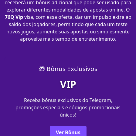
receberá um bônus adicional que pode ser usado para
explorar diferentes modalidades de apostas online. O
76Q Vip
visa, com essa oferta, dar um impulso extra ao
saldo dos jogadores, permitindo que cada um teste
novos jogos, aumente suas apostas ou simplesmente
aproveite mais tempo de entretenimento.
🎁 Bônus Exclusivos
VIP
Receba bônus exclusivos do Telegram,
promoções especiais e códigos promocionais
únicos!
Ver Bônus