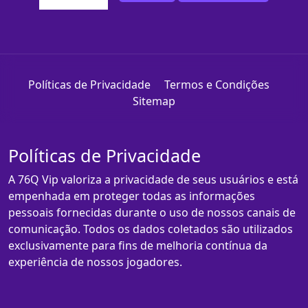
Políticas de Privacidade
Termos e Condições
Sitemap
Políticas de Privacidade
A 76Q Vip valoriza a privacidade de seus usuários e está
empenhada em proteger todas as informações
pessoais fornecidas durante o uso de nossos canais de
comunicação. Todos os dados coletados são utilizados
exclusivamente para fins de melhoria contínua da
experiência de nossos jogadores.