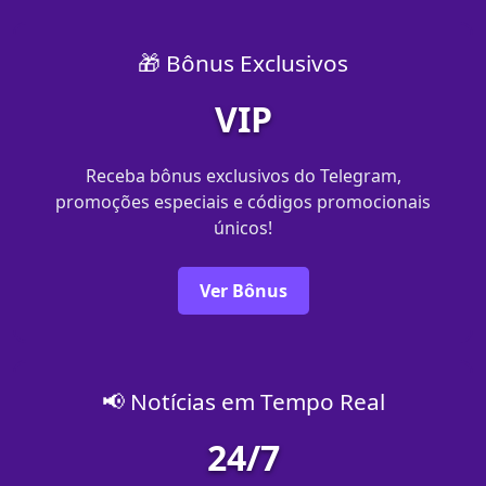
🎁 Bônus Exclusivos
VIP
Receba bônus exclusivos do Telegram,
promoções especiais e códigos promocionais
únicos!
Ver Bônus
📢 Notícias em Tempo Real
24/7