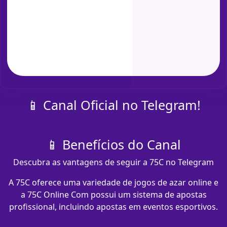
📱 Canal Oficial no Telegram!
📱 Benefícios do Canal
Descubra as vantagens de seguir a 75C no Telegram
A 75C oferece uma variedade de jogos de azar online e
a 75C Online Com possui um sistema de apostas
profissional, incluindo apostas em eventos esportivos.