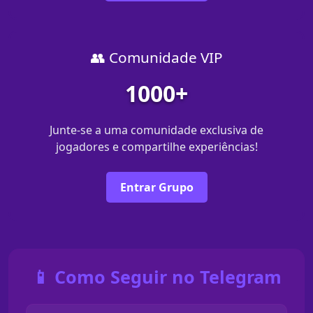
👥 Comunidade VIP
1000+
Junte-se a uma comunidade exclusiva de
jogadores e compartilhe experiências!
Entrar Grupo
📱 Como Seguir no Telegram