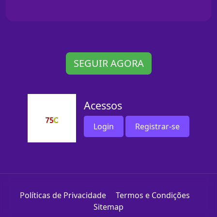
SEGUIR AGORA
Acessos
Login
Registrar-se
Políticas de Privacidade
Termos e Condições
Sitemap