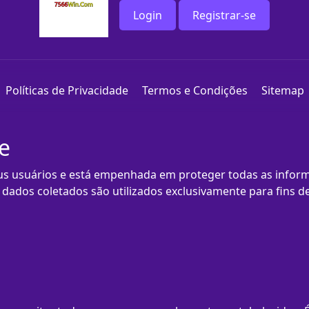
Login
Registrar-se
Políticas de Privacidade
Termos e Condições
Sitemap
de
eus usuários e está empenhada em proteger todas as infor
dados coletados são utilizados exclusivamente para fins d