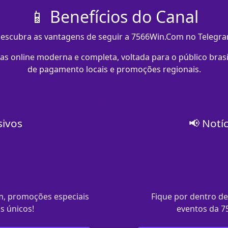
📱 Benefícios do Canal
escubra as vantagens de seguir a 7566Win.Com no Telegr
s online moderna e completa, voltada para o público bras
de pagamento locais e promoções regionais.
sivos
📢 Notí
m, promoções especiais
Fique por dentro d
s únicos!
eventos da 7