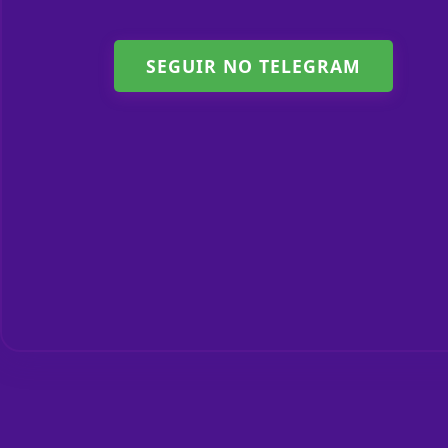
SEGUIR NO TELEGRAM