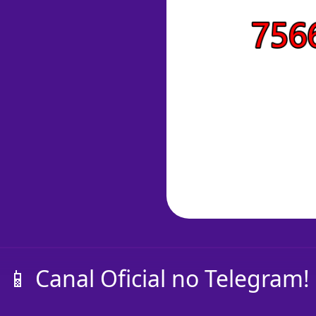
📱 Canal Oficial no Telegram!