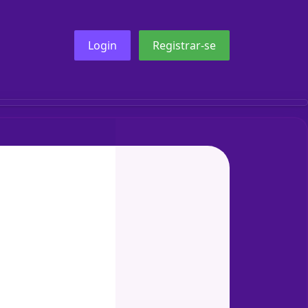
Login
Registrar-se