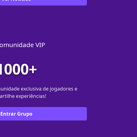
Comunidade VIP
1000+
unidade exclusiva de jogadores e
rtilhe experiências!
Entrar Grupo