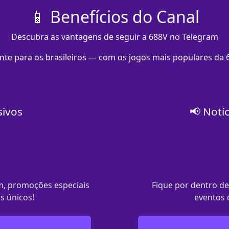
📱 Benefícios do Canal
Descubra as vantagens de seguir a 688V no Telegram
te para os brasileiros — com os jogos mais populares da 688
sivos
📢 Notí
m, promoções especiais
Fique por dentro d
s únicos!
eventos 