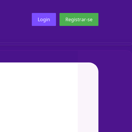
Login
Registrar-se