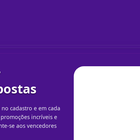
r
postas
 no cadastro e em cada
 promoções incríveis e
unte-se aos vencedores