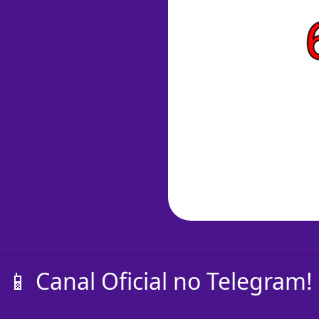
📱 Canal Oficial no Telegram!