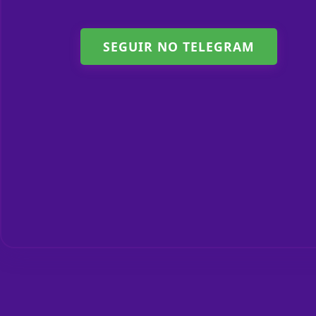
SEGUIR NO TELEGRAM