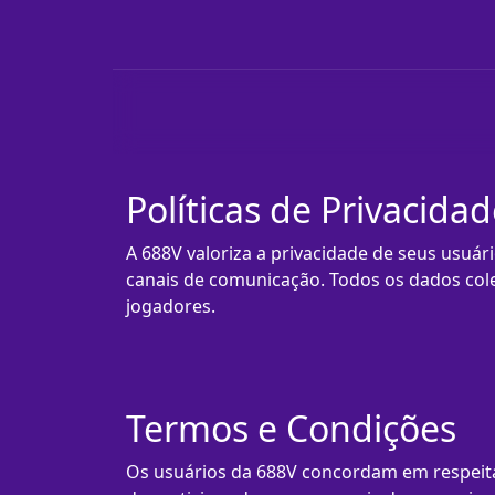
Políticas de Privacida
A 688V valoriza a privacidade de seus usuá
canais de comunicação. Todos os dados cole
jogadores.
Termos e Condições
Os usuários da 688V concordam em respeitar