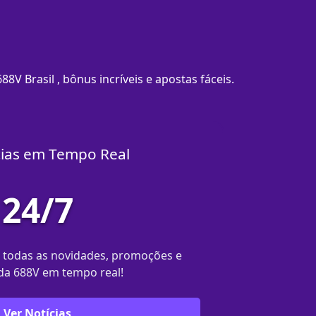
V Brasil , bônus incríveis e apostas fáceis.
cias em Tempo Real
24/7
e todas as novidades, promoções e
da 688V em tempo real!
Ver Notícias