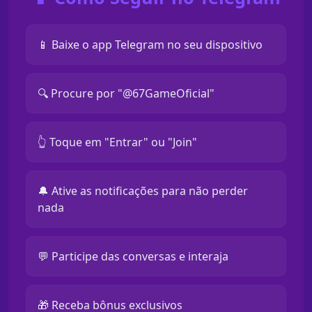
📱 Baixe o app Telegram no seu dispositivo
🔍 Procure por "@67GameOficial"
👆 Toque em "Entrar" ou "Join"
🔔 Ative as notificações para não perder
nada
💬 Participe das conversas e interaja
🎁 Receba bônus exclusivos