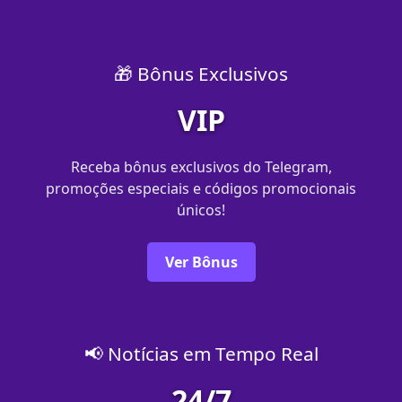
🎁 Bônus Exclusivos
VIP
Receba bônus exclusivos do Telegram,
promoções especiais e códigos promocionais
únicos!
Ver Bônus
📢 Notícias em Tempo Real
24/7