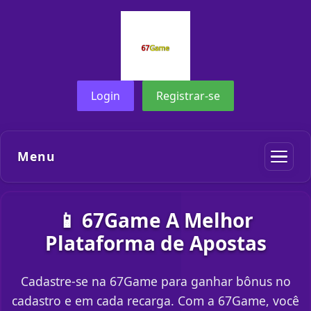
Login
Registrar-se
Menu
📱 67Game A Melhor
Plataforma de Apostas
Cadastre-se na 67Game para ganhar bônus no
cadastro e em cada recarga. Com a 67Game, você