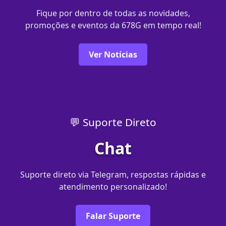
Fique por dentro de todas as novidades,
promoções e eventos da 678G em tempo real!
Ver Notícias
💬 Suporte Direto
Chat
Suporte direto via Telegram, respostas rápidas e
atendimento personalizado!
Falar Suporte