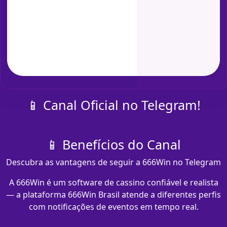
📱 Canal Oficial no Telegram!
📱 Benefícios do Canal
Descubra as vantagens de seguir a 666Win no Telegram
A 666Win é um software de cassino confiável e realista
— a plataforma 666Win Brasil atende a diferentes perfis
com notificações de eventos em tempo real.