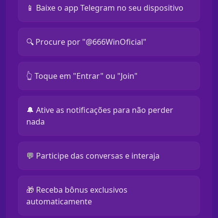
📱 Baixe o app Telegram no seu dispositivo
🔍 Procure por "@666WinOficial"
👆 Toque em "Entrar" ou "Join"
🔔 Ative as notificações para não perder
nada
💬 Participe das conversas e interaja
🎁 Receba bônus exclusivos
automaticamente