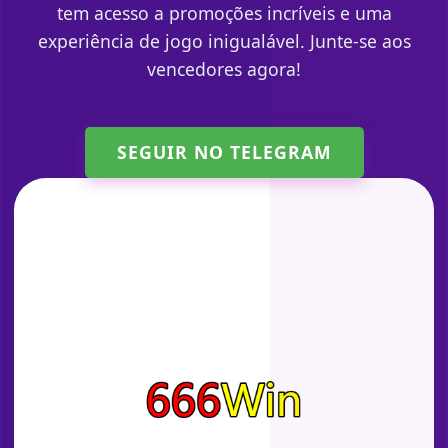
tem acesso a promoções incríveis e uma
experiência de jogo inigualável. Junte-se aos
vencedores agora!
SEGUIR NO TELEGRAM