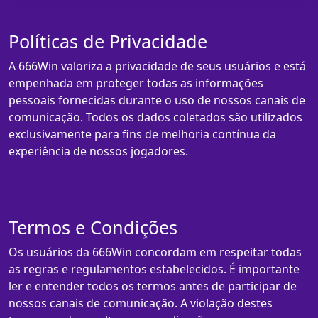
Políticas de Privacidade
A 666Win valoriza a privacidade de seus usuários e está
empenhada em proteger todas as informações
pessoais fornecidas durante o uso de nossos canais de
comunicação. Todos os dados coletados são utilizados
exclusivamente para fins de melhoria contínua da
experiência de nossos jogadores.
Termos e Condições
Os usuários da 666Win concordam em respeitar todas
as regras e regulamentos estabelecidos. É importante
ler e entender todos os termos antes de participar de
nossos canais de comunicação. A violação destes