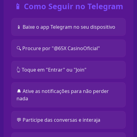
📱 Como Seguir no Telegram
📱 Baixe o app Telegram no seu dispositivo
🔍 Procure por "@65X CasinoOficial"
👆 Toque em "Entrar" ou "Join"
🔔 Ative as notificações para não perder
nada
💬 Participe das conversas e interaja