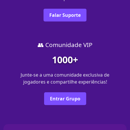
Falar Suporte
👥 Comunidade VIP
1000+
Junte-se a uma comunidade exclusiva de
jogadores e compartilhe experiências!
Entrar Grupo