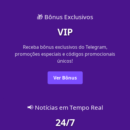
🎁 Bônus Exclusivos
VIP
Receba bônus exclusivos do Telegram,
promoções especiais e códigos promocionais
únicos!
Ver Bônus
📢 Notícias em Tempo Real
24/7