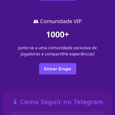
👥 Comunidade VIP
1000+
Junte-se a uma comunidade exclusiva de
jogadores e compartilhe experiências!
Entrar Grupo
📱 Como Seguir no Telegram