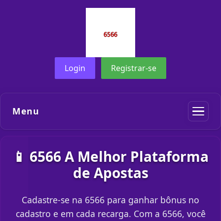
Login
Registrar-se
Menu
📱 6566 A Melhor Plataforma
de Apostas
Cadastre-se na 6566 para ganhar bônus no
cadastro e em cada recarga. Com a 6566, você