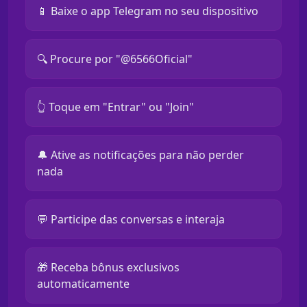
📱 Baixe o app Telegram no seu dispositivo
🔍 Procure por "@6566Oficial"
👆 Toque em "Entrar" ou "Join"
🔔 Ative as notificações para não perder
nada
💬 Participe das conversas e interaja
🎁 Receba bônus exclusivos
automaticamente