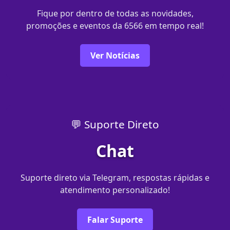
Fique por dentro de todas as novidades,
promoções e eventos da 6566 em tempo real!
Ver Notícias
💬 Suporte Direto
Chat
Suporte direto via Telegram, respostas rápidas e
atendimento personalizado!
Falar Suporte