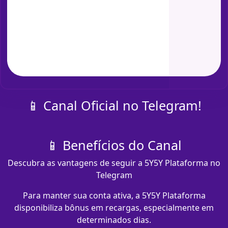
📱 Canal Oficial no Telegram!
📱 Benefícios do Canal
Descubra as vantagens de seguir a 5Y5Y Plataforma no
Telegram
Para manter sua conta ativa, a 5Y5Y Plataforma
disponibiliza bônus em recargas, especialmente em
determinados dias.