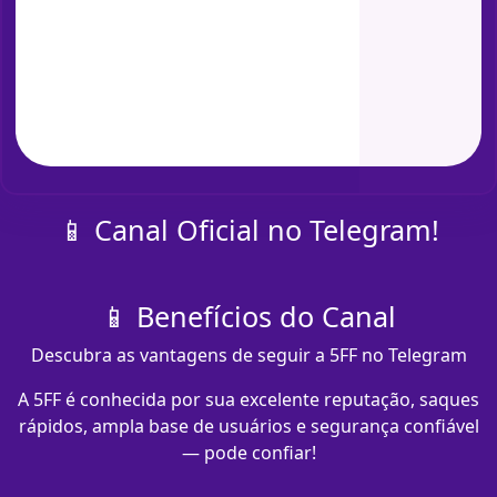
📱 Canal Oficial no Telegram!
📱 Benefícios do Canal
Descubra as vantagens de seguir a 5FF no Telegram
A 5FF é conhecida por sua excelente reputação, saques
rápidos, ampla base de usuários e segurança confiável
— pode confiar!