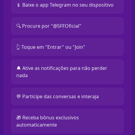
📱 Baixe o app Telegram no seu dispositivo
🔍 Procure por "@5FFOficial"
👆 Toque em "Entrar" ou "Join"
🔔 Ative as notificações para não perder
nada
💬 Participe das conversas e interaja
🎁 Receba bônus exclusivos
automaticamente