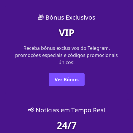
🎁 Bônus Exclusivos
VIP
Receba bônus exclusivos do Telegram,
promoções especiais e códigos promocionais
únicos!
Ver Bônus
📢 Notícias em Tempo Real
24/7