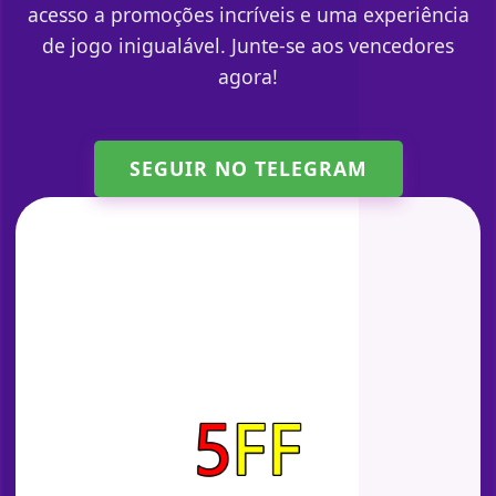
acesso a promoções incríveis e uma experiência
de jogo inigualável. Junte-se aos vencedores
agora!
SEGUIR NO TELEGRAM