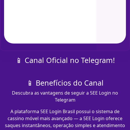
📱 Canal Oficial no Telegram!
📱 Benefícios do Canal
Descubra as vantagens de seguir a 5EE Login no
Telegram
A plataforma 5EE Login Brasil possui o sistema de
cassino móvel mais avançado — a 5EE Login oferece
saques instantâneos, operação simples e atendimento