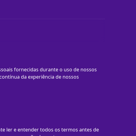
ssoais fornecidas durante o uso de nossos
 contínua da experiência de nossos
te ler e entender todos os termos antes de