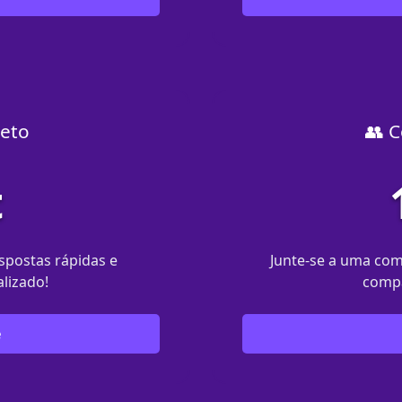
reto
👥 
t
espostas rápidas e
Junte-se a uma com
lizado!
compa
e