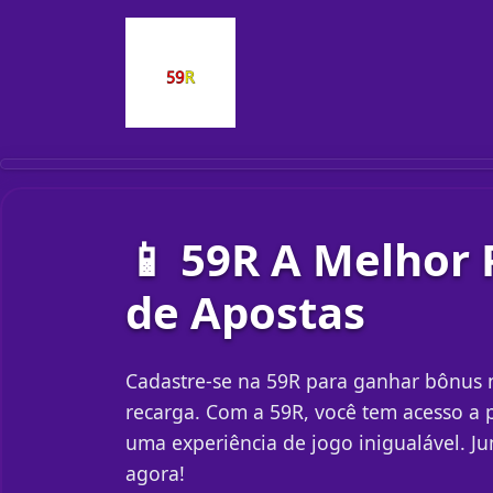
📱 59R A Melhor
de Apostas
Cadastre-se na 59R para ganhar bônus 
recarga. Com a 59R, você tem acesso a 
uma experiência de jogo inigualável. J
agora!