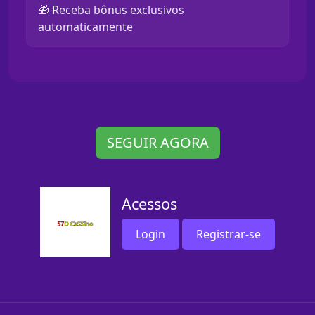
🎁 Receba bônus exclusivos
automaticamente
SEGUIR AGORA
Acessos
Login
Registrar-se