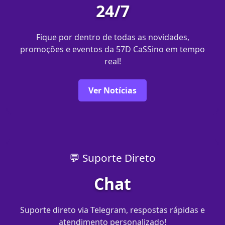
24/7
Fique por dentro de todas as novidades,
promoções e eventos da 57D CaSSino em tempo
real!
Ver Notícias
💬 Suporte Direto
Chat
Suporte direto via Telegram, respostas rápidas e
atendimento personalizado!