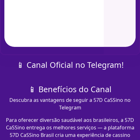
📱 Canal Oficial no Telegram!
📱 Benefícios do Canal
Descubra as vantagens de seguir a 57D CaSSino no
Telegram
Para oferecer diversão saudável aos brasileiros, a 57D
CaSSino entrega os melhores serviços — a plataforma
57D CaSSino Brasil cria uma experiência de cassino