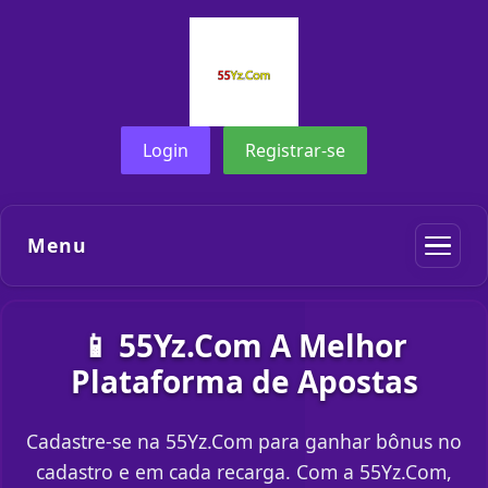
Login
Registrar-se
Menu
📱 55Yz.Com A Melhor
Plataforma de Apostas
Cadastre-se na 55Yz.Com para ganhar bônus no
cadastro e em cada recarga. Com a 55Yz.Com,