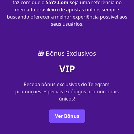
faz com que o
55Yz.Com
seja uma referência no
mercado brasileiro de apostas online, sempre
buscando oferecer a melhor experiência possível aos
seus usuários.
🎁 Bônus Exclusivos
VIP
Receba bônus exclusivos do Telegram,
promoções especiais e códigos promocionais
únicos!
Ver Bônus