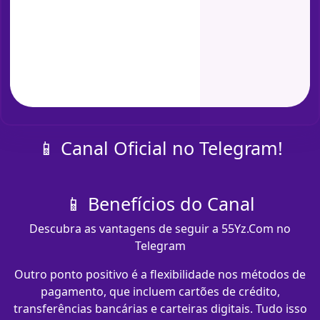
📱 Canal Oficial no Telegram!
📱 Benefícios do Canal
Descubra as vantagens de seguir a 55Yz.Com no
Telegram
Outro ponto positivo é a flexibilidade nos métodos de
pagamento, que incluem cartões de crédito,
transferências bancárias e carteiras digitais. Tudo isso