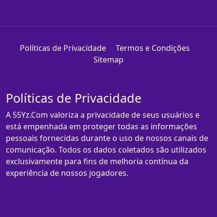
Políticas de Privacidade
Termos e Condições
Sitemap
Políticas de Privacidade
A 55Yz.Com valoriza a privacidade de seus usuários e
está empenhada em proteger todas as informações
pessoais fornecidas durante o uso de nossos canais de
comunicação. Todos os dados coletados são utilizados
exclusivamente para fins de melhoria contínua da
experiência de nossos jogadores.