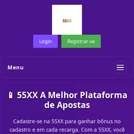
Login
Registrar-se
Menu
📱 55XX A Melhor Plataforma
de Apostas
Cadastre-se na 55XX para ganhar bônus no
cadastro e em cada recarga. Com a 55XX, você