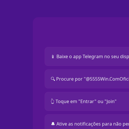
📱 Baixe o app Telegram no seu disp
🔍 Procure por "@5555Win.ComOfici
👆 Toque em "Entrar" ou "Join"
🔔 Ative as notificações para não p