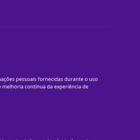
mações pessoais fornecidas durante o uso
e melhoria contínua da experiência de