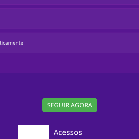
a
aticamente
SEGUIR AGORA
Acessos