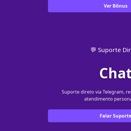
Ver Bônus
💬 Suporte Di
Cha
Suporte direto via Telegram, r
atendimento persona
Falar Suport