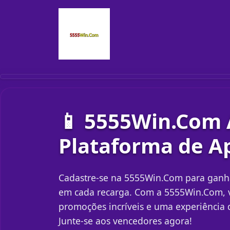
📱 5555Win.Com 
Plataforma de A
Cadastre-se na 5555Win.Com para ganh
em cada recarga. Com a 5555Win.Com, 
promoções incríveis e uma experiência d
Junte-se aos vencedores agora!