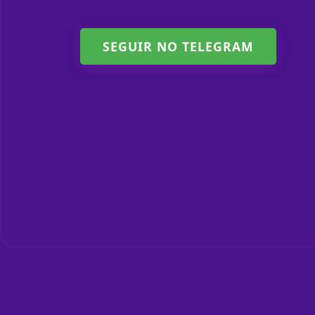
SEGUIR NO TELEGRAM