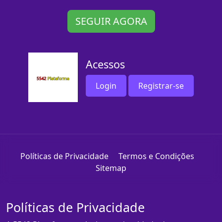
SEGUIR AGORA
Acessos
Login
Registrar-se
Políticas de Privacidade
Termos e Condições
Sitemap
Políticas de Privacidade