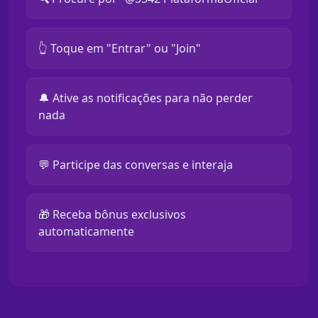
👆 Toque em "Entrar" ou "Join"
🔔 Ative as notificações para não perder
nada
💬 Participe das conversas e interaja
🎁 Receba bônus exclusivos
automaticamente