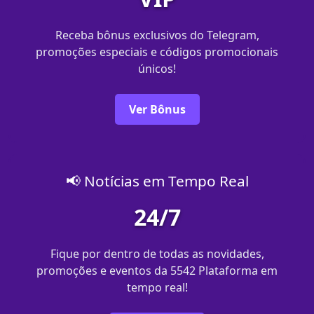
Receba bônus exclusivos do Telegram,
promoções especiais e códigos promocionais
únicos!
Ver Bônus
📢 Notícias em Tempo Real
24/7
Fique por dentro de todas as novidades,
promoções e eventos da 5542 Plataforma em
tempo real!