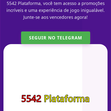
5542 Plataforma, você tem acesso a promoções
incríveis e uma experiência de jogo inigualável.
Junte-se aos vencedores agora!
SEGUIR NO TELEGRAM