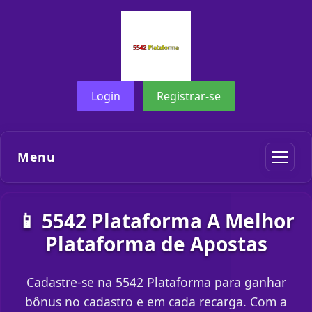
Login
Registrar-se
Menu
📱 5542 Plataforma A Melhor
Plataforma de Apostas
Cadastre-se na 5542 Plataforma para ganhar
bônus no cadastro e em cada recarga. Com a