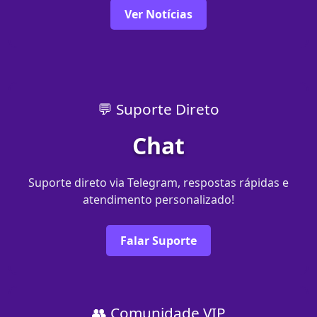
Ver Notícias
💬 Suporte Direto
Chat
Suporte direto via Telegram, respostas rápidas e
atendimento personalizado!
Falar Suporte
👥 Comunidade VIP