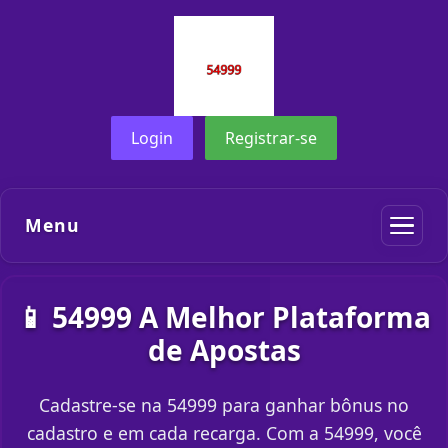
Login
Registrar-se
Menu
📱 54999 A Melhor Plataforma
de Apostas
Cadastre-se na 54999 para ganhar bônus no
cadastro e em cada recarga. Com a 54999, você