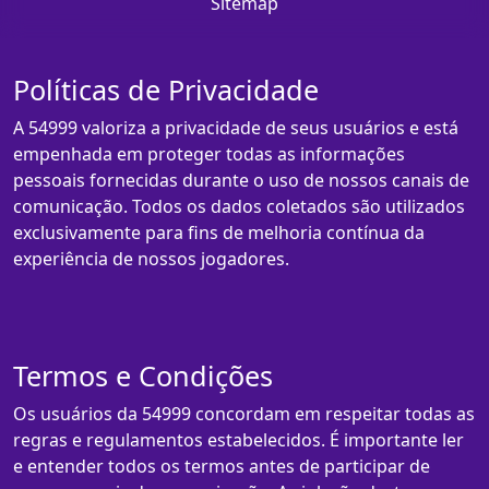
Sitemap
Políticas de Privacidade
A 54999 valoriza a privacidade de seus usuários e está
empenhada em proteger todas as informações
pessoais fornecidas durante o uso de nossos canais de
comunicação. Todos os dados coletados são utilizados
exclusivamente para fins de melhoria contínua da
experiência de nossos jogadores.
Termos e Condições
Os usuários da 54999 concordam em respeitar todas as
regras e regulamentos estabelecidos. É importante ler
e entender todos os termos antes de participar de