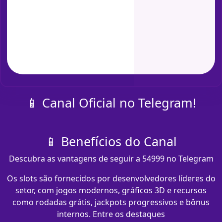
📱 Canal Oficial no Telegram!
📱 Benefícios do Canal
Descubra as vantagens de seguir a 54999 no Telegram
Os slots são fornecidos por desenvolvedores líderes do
setor, com jogos modernos, gráficos 3D e recursos
como rodadas grátis, jackpots progressivos e bônus
internos. Entre os destaques