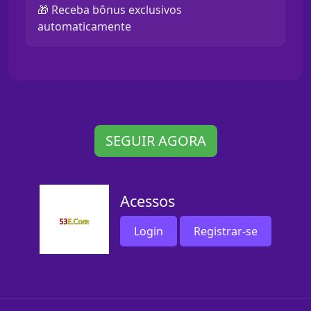
🎁 Receba bônus exclusivos
automaticamente
SEGUIR AGORA
Acessos
Login
Registrar-se