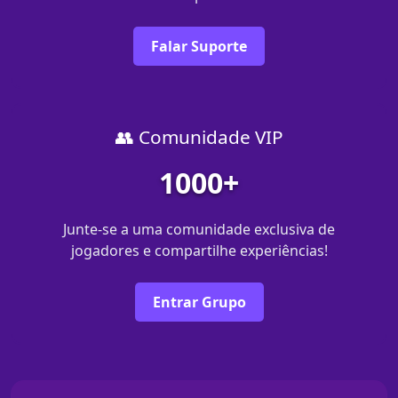
Falar Suporte
👥 Comunidade VIP
1000+
Junte-se a uma comunidade exclusiva de
jogadores e compartilhe experiências!
Entrar Grupo