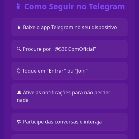
📱 Como Seguir no Telegram
📱 Baixe o app Telegram no seu dispositivo
🔍 Procure por "@53E.ComOficial"
👆 Toque em "Entrar" ou "Join"
🔔 Ative as notificações para não perder
nada
💬 Participe das conversas e interaja