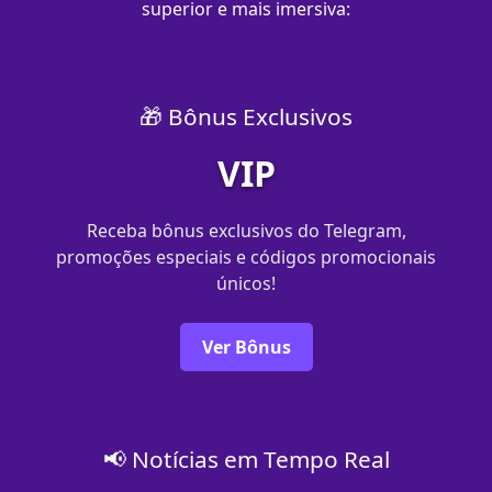
superior e mais imersiva:
🎁 Bônus Exclusivos
VIP
Receba bônus exclusivos do Telegram,
promoções especiais e códigos promocionais
únicos!
Ver Bônus
📢 Notícias em Tempo Real