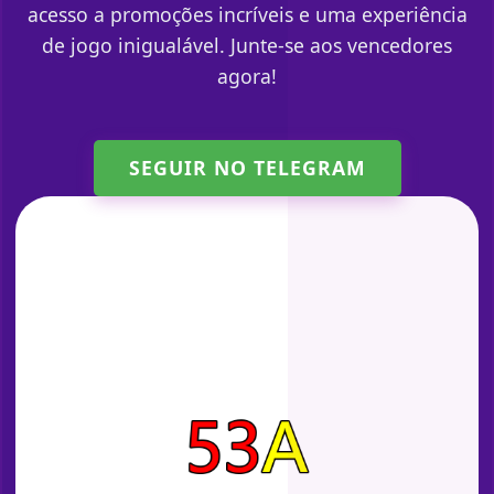
acesso a promoções incríveis e uma experiência
de jogo inigualável. Junte-se aos vencedores
agora!
SEGUIR NO TELEGRAM