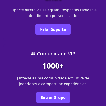
Suporte direto via Telegram, respostas rápidas e
atendimento personalizado!
Falar Suporte
👥 Comunidade VIP
1000+
Junte-se a uma comunidade exclusiva de
jogadores e compartilhe experiências!
Entrar Grupo