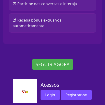
💬 Participe das conversas e interaja
🎁 Receba bônus exclusivos
automaticamente
SEGUIR AGORA
Acessos
Login
Registrar-se