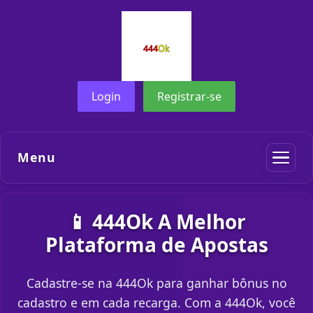
Login
Registrar-se
Menu
📱 444Ok A Melhor
Plataforma de Apostas
Cadastre-se na 444Ok para ganhar bônus no
cadastro e em cada recarga. Com a 444Ok, você