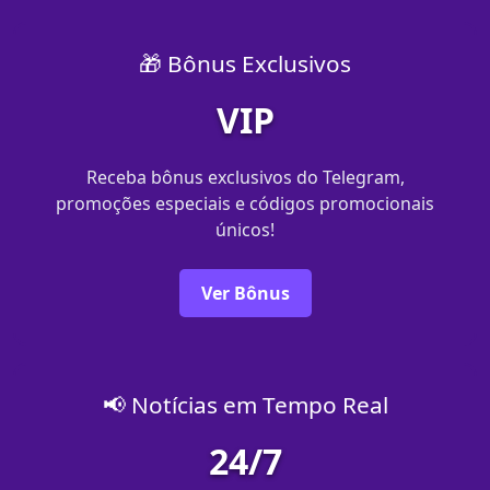
🎁 Bônus Exclusivos
VIP
Receba bônus exclusivos do Telegram,
promoções especiais e códigos promocionais
únicos!
Ver Bônus
📢 Notícias em Tempo Real
24/7