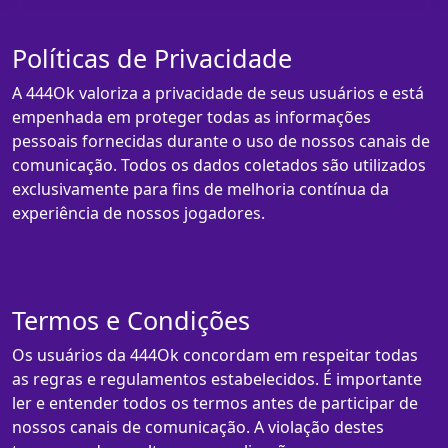
Políticas de Privacidade
A 444Ok valoriza a privacidade de seus usuários e está
empenhada em proteger todas as informações
pessoais fornecidas durante o uso de nossos canais de
comunicação. Todos os dados coletados são utilizados
exclusivamente para fins de melhoria contínua da
experiência de nossos jogadores.
Termos e Condições
Os usuários da 444Ok concordam em respeitar todas
as regras e regulamentos estabelecidos. É importante
ler e entender todos os termos antes de participar de
nossos canais de comunicação. A violação destes