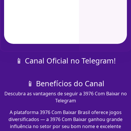
📱 Canal Oficial no Telegram!
📱 Benefícios do Canal
Descubra as vantagens de seguir a 3976 Com Baixar no
Telegram
A plataforma 3976 Com Baixar Brasil oferece jogos
diversificados — a 3976 Com Baixar ganhou grande
influência no setor por seu bom nome e excelente