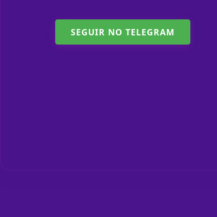
SEGUIR NO TELEGRAM