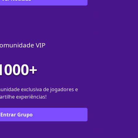
Comunidade VIP
1000+
unidade exclusiva de jogadores e
rtilhe experiências!
Entrar Grupo