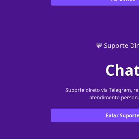
💬 Suporte Di
Cha
Suporte direto via Telegram, r
atendimento persona
Falar Suport