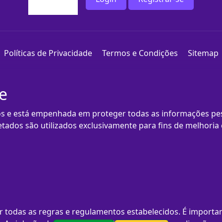
Políticas de Privacidade
Termos e Condições
Sitemap
de
ios e está empenhada em proteger todas as informações pe
tados são utilizados exclusivamente para fins de melhoria
todas as regras e regulamentos estabelecidos. É importan