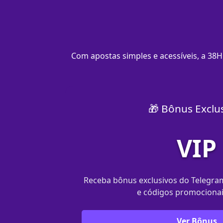
Com apostas simples e acessíveis, a 3
🎁 Bônus Exclu
VIP
Receba bônus exclusivos do Telegra
e códigos promocionai
Ver Bônus