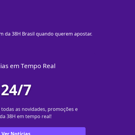
m da 38H Brasil quando querem apostar.
cias em Tempo Real
24/7
e todas as novidades, promoções e
 da 38H em tempo real!
Ver Notícias