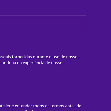
ssoais fornecidas durante o uso de nossos
 contínua da experiência de nossos
te ler e entender todos os termos antes de