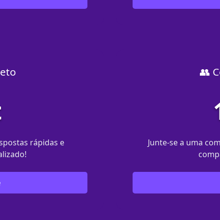
reto
👥 
t
espostas rápidas e
Junte-se a uma com
lizado!
compa
e