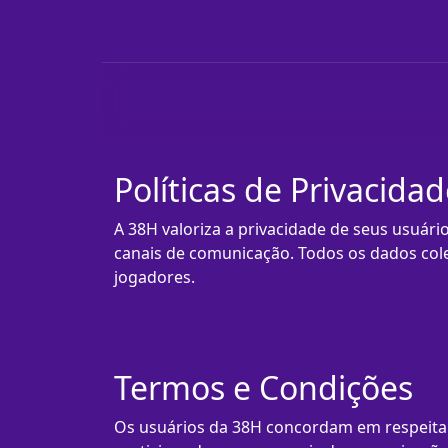
Políticas de Privacida
A 38H valoriza a privacidade de seus usuár
canais de comunicação. Todos os dados cole
jogadores.
Termos e Condições
Os usuários da 38H concordam em respeitar 