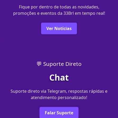
Fique por dentro de todas as novidades,
promoções e eventos da 33Brl em tempo real!
Ver Notícias
💬 Suporte Direto
Chat
Suporte direto via Telegram, respostas rápidas e
atendimento personalizado!
Falar Suporte