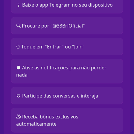
📱 Baixe o app Telegram no seu dispositivo
🔍 Procure por "@33BrlOficial"
👆 Toque em "Entrar" ou "Join"
🔔 Ative as notificações para não perder
nada
💬 Participe das conversas e interaja
🎁 Receba bônus exclusivos
automaticamente