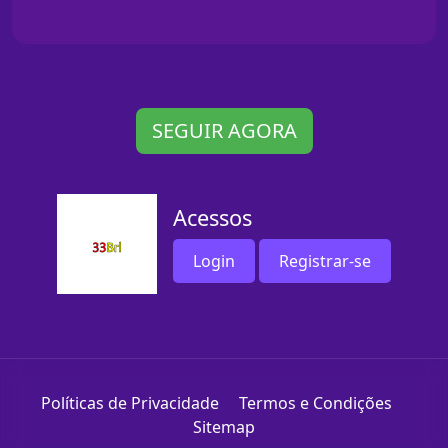
SEGUIR AGORA
Acessos
Login
Registrar-se
Políticas de Privacidade
Termos e Condições
Sitemap