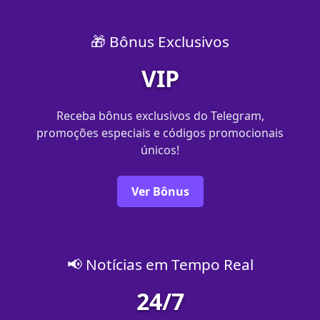
🎁 Bônus Exclusivos
VIP
Receba bônus exclusivos do Telegram,
promoções especiais e códigos promocionais
únicos!
Ver Bônus
📢 Notícias em Tempo Real
24/7