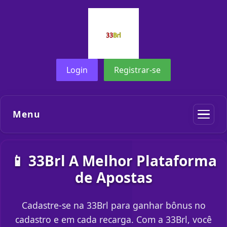
Login
Registrar-se
Menu
📱 33Brl A Melhor Plataforma
de Apostas
Cadastre-se na 33Brl para ganhar bônus no
cadastro e em cada recarga. Com a 33Brl, você