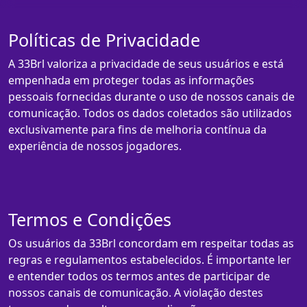
Políticas de Privacidade
A 33Brl valoriza a privacidade de seus usuários e está
empenhada em proteger todas as informações
pessoais fornecidas durante o uso de nossos canais de
comunicação. Todos os dados coletados são utilizados
exclusivamente para fins de melhoria contínua da
experiência de nossos jogadores.
Termos e Condições
Os usuários da 33Brl concordam em respeitar todas as
regras e regulamentos estabelecidos. É importante ler
e entender todos os termos antes de participar de
nossos canais de comunicação. A violação destes