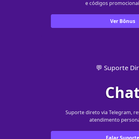
e códigos promocionai
Ver Bônus
💬 Suporte Di
Cha
Suporte direto via Telegram, r
atendimento persona
Falar Suport