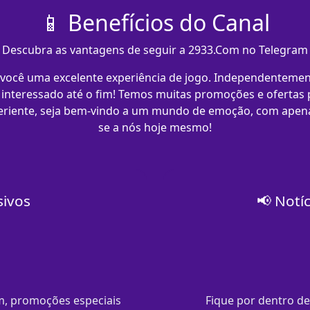
📱 Benefícios do Canal
Descubra as vantagens de seguir a 2933.Com no Telegram
ocê uma excelente experiência de jogo. Independentemente 
interessado até o fim! Temos muitas promoções e ofertas 
iente, seja bem-vindo a um mundo de emoção, com apenas
se a nós hoje mesmo!
sivos
📢 Notí
m, promoções especiais
Fique por dentro d