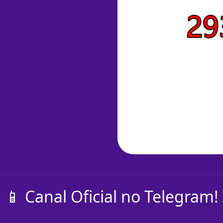
📱 Canal Oficial no Telegram!