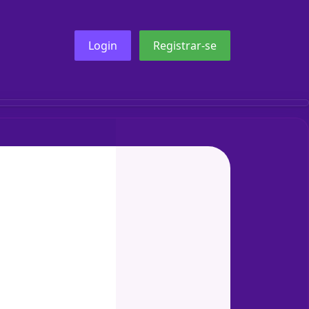
Login
Registrar-se