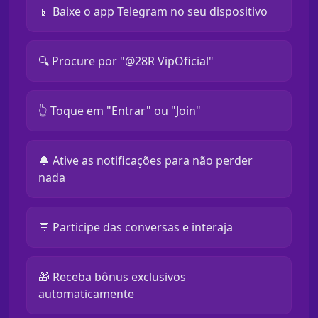
📱 Baixe o app Telegram no seu dispositivo
🔍 Procure por "@28R VipOficial"
👆 Toque em "Entrar" ou "Join"
🔔 Ative as notificações para não perder
nada
💬 Participe das conversas e interaja
🎁 Receba bônus exclusivos
automaticamente