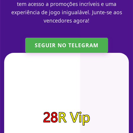
tem acesso a promoções incríveis e uma
experiência de jogo inigualável. Junte-se aos
vencedores agora!
SEGUIR NO TELEGRAM