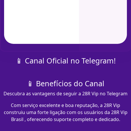
📱 Canal Oficial no Telegram!
📱 Benefícios do Canal
Descubra as vantagens de seguir a 28R Vip no Telegram
Com serviço excelente e boa reputação, a 28R Vip
construiu uma forte ligação com os usuários da 28R Vip
Brasil , oferecendo suporte completo e dedicado.