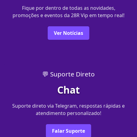
Fique por dentro de todas as novidades,
promoções e eventos da 28R Vip em tempo real!
Ver Notícias
💬 Suporte Direto
Chat
Suporte direto via Telegram, respostas rápidas e
atendimento personalizado!
Falar Suporte