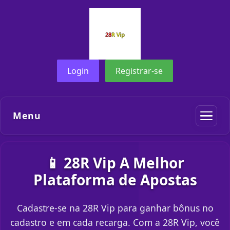
Login
Registrar-se
Menu
📱 28R Vip A Melhor
Plataforma de Apostas
Cadastre-se na 28R Vip para ganhar bônus no
cadastro e em cada recarga. Com a 28R Vip, você