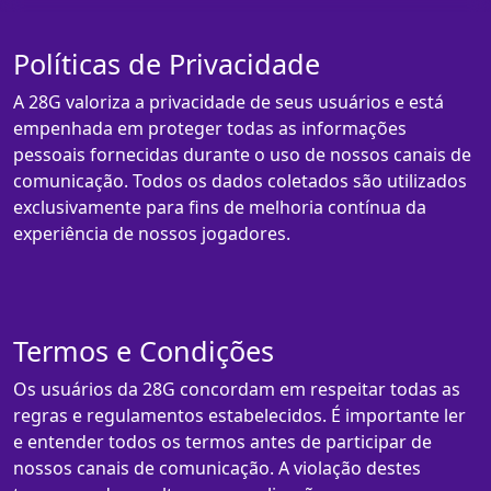
Políticas de Privacidade
A 28G valoriza a privacidade de seus usuários e está
empenhada em proteger todas as informações
pessoais fornecidas durante o uso de nossos canais de
comunicação. Todos os dados coletados são utilizados
exclusivamente para fins de melhoria contínua da
experiência de nossos jogadores.
Termos e Condições
Os usuários da 28G concordam em respeitar todas as
regras e regulamentos estabelecidos. É importante ler
e entender todos os termos antes de participar de
nossos canais de comunicação. A violação destes