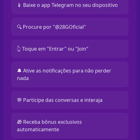
📱 Baixe o app Telegram no seu dispositivo
🔍 Procure por "@28GOficial"
👆 Toque em "Entrar" ou "Join"
🔔 Ative as notificações para não perder
nada
💬 Participe das conversas e interaja
🎁 Receba bônus exclusivos
automaticamente