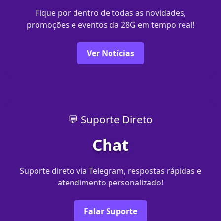
Fique por dentro de todas as novidades,
promoções e eventos da 28G em tempo real!
Ver Notícias
💬 Suporte Direto
Chat
Suporte direto via Telegram, respostas rápidas e
atendimento personalizado!
Falar Suporte