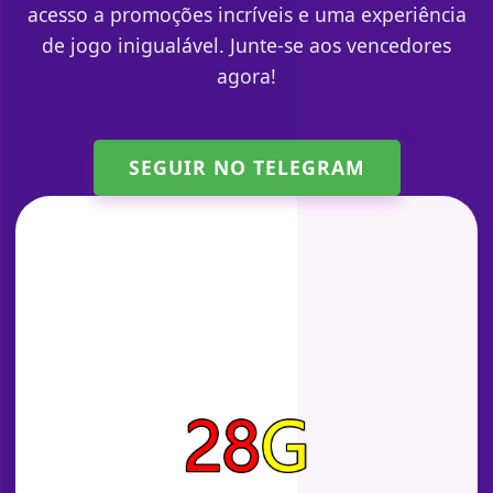
acesso a promoções incríveis e uma experiência
de jogo inigualável. Junte-se aos vencedores
agora!
SEGUIR NO TELEGRAM