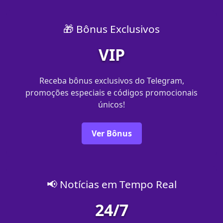
🎁 Bônus Exclusivos
VIP
Receba bônus exclusivos do Telegram,
promoções especiais e códigos promocionais
únicos!
Ver Bônus
📢 Notícias em Tempo Real
24/7