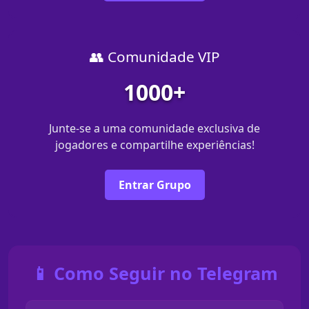
👥 Comunidade VIP
1000+
Junte-se a uma comunidade exclusiva de
jogadores e compartilhe experiências!
Entrar Grupo
📱 Como Seguir no Telegram