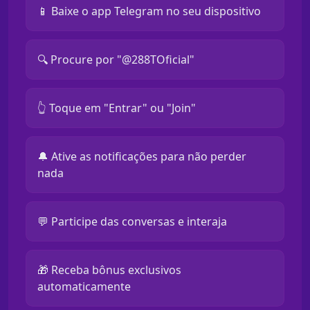
📱 Baixe o app Telegram no seu dispositivo
🔍 Procure por "@288TOficial"
👆 Toque em "Entrar" ou "Join"
🔔 Ative as notificações para não perder
nada
💬 Participe das conversas e interaja
🎁 Receba bônus exclusivos
automaticamente