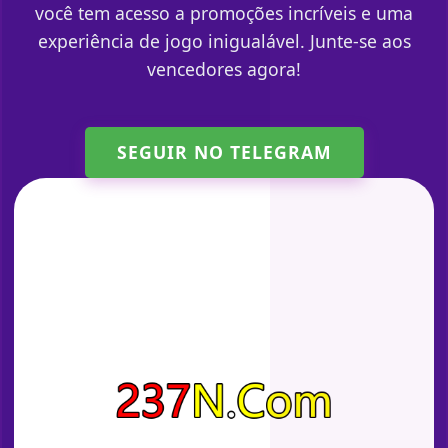
você tem acesso a promoções incríveis e uma
experiência de jogo inigualável. Junte-se aos
vencedores agora!
SEGUIR NO TELEGRAM