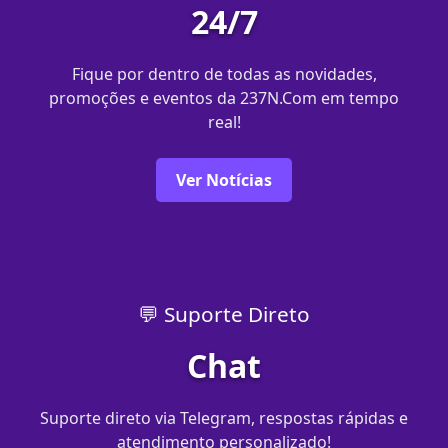
24/7
Fique por dentro de todas as novidades,
promoções e eventos da 237N.Com em tempo
real!
Ver Notícias
💬 Suporte Direto
Chat
Suporte direto via Telegram, respostas rápidas e
atendimento personalizado!