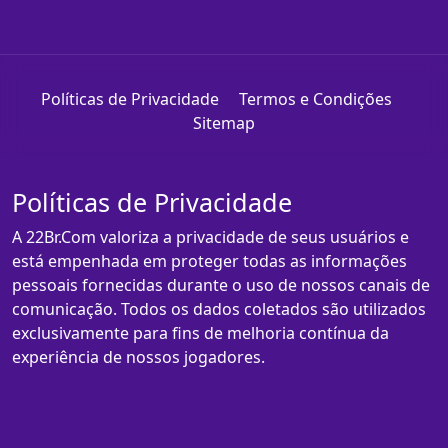
Políticas de Privacidade
Termos e Condições
Sitemap
Políticas de Privacidade
A 22Br.Com valoriza a privacidade de seus usuários e
está empenhada em proteger todas as informações
pessoais fornecidas durante o uso de nossos canais de
comunicação. Todos os dados coletados são utilizados
exclusivamente para fins de melhoria contínua da
experiência de nossos jogadores.