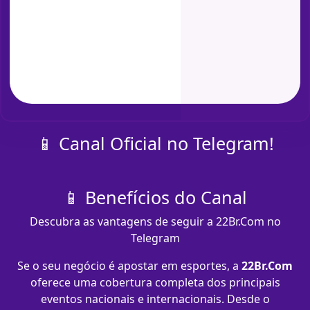
📱 Canal Oficial no Telegram!
📱 Benefícios do Canal
Descubra as vantagens de seguir a 22Br.Com no
Telegram
Se o seu negócio é apostar em esportes, a
22Br.Com
oferece uma cobertura completa dos principais
eventos nacionais e internacionais. Desde o