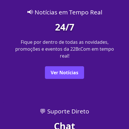
📢 Notícias em Tempo Real
24/7
Fique por dentro de todas as novidades,
promoções e eventos da 22Br.Com em tempo
real!
Ver Notícias
💬 Suporte Direto
Chat