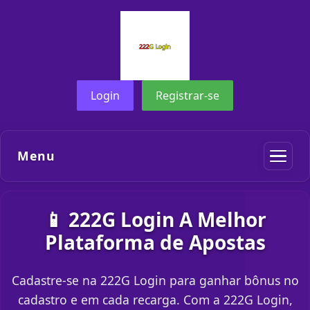
Login
Registrar-se
Menu
📱 222G Login A Melhor
Plataforma de Apostas
Cadastre-se na 222G Login para ganhar bônus no
cadastro e em cada recarga. Com a 222G Login,