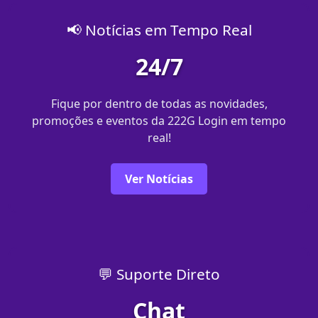
📢 Notícias em Tempo Real
24/7
Fique por dentro de todas as novidades,
promoções e eventos da 222G Login em tempo
real!
Ver Notícias
💬 Suporte Direto
Chat