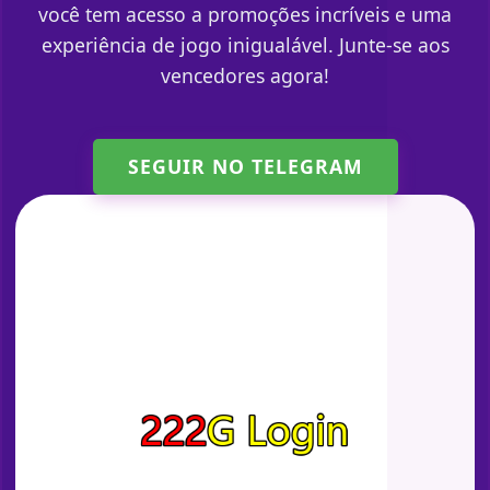
você tem acesso a promoções incríveis e uma
experiência de jogo inigualável. Junte-se aos
vencedores agora!
SEGUIR NO TELEGRAM