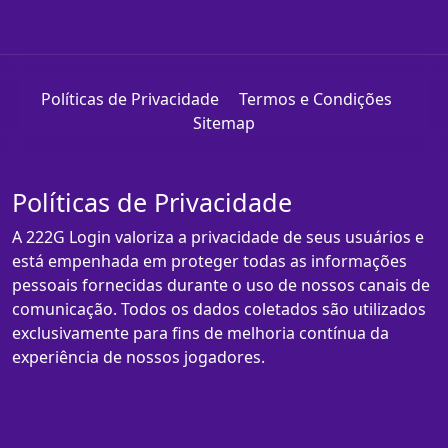
Políticas de Privacidade
Termos e Condições
Sitemap
Políticas de Privacidade
A 222G Login valoriza a privacidade de seus usuários e
está empenhada em proteger todas as informações
pessoais fornecidas durante o uso de nossos canais de
comunicação. Todos os dados coletados são utilizados
exclusivamente para fins de melhoria contínua da
experiência de nossos jogadores.