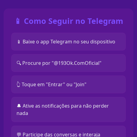
📱 Como Seguir no Telegram
📱 Baixe o app Telegram no seu dispositivo
🔍 Procure por "@193Ok.ComOficial"
👆 Toque em "Entrar" ou "Join"
🔔 Ative as notificações para não perder
nada
💬 Participe das conversas e interaja