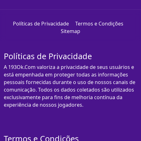
Políticas de Privacidade
Termos e Condições
Sitemap
Políticas de Privacidade
A 193Ok.Com valoriza a privacidade de seus usuários e
está empenhada em proteger todas as informações
pessoais fornecidas durante o uso de nossos canais de
comunicação. Todos os dados coletados são utilizados
exclusivamente para fins de melhoria contínua da
experiência de nossos jogadores.
Termos e Condições