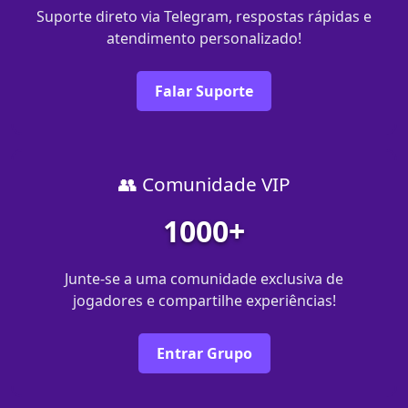
Suporte direto via Telegram, respostas rápidas e
atendimento personalizado!
Falar Suporte
👥 Comunidade VIP
1000+
Junte-se a uma comunidade exclusiva de
jogadores e compartilhe experiências!
Entrar Grupo