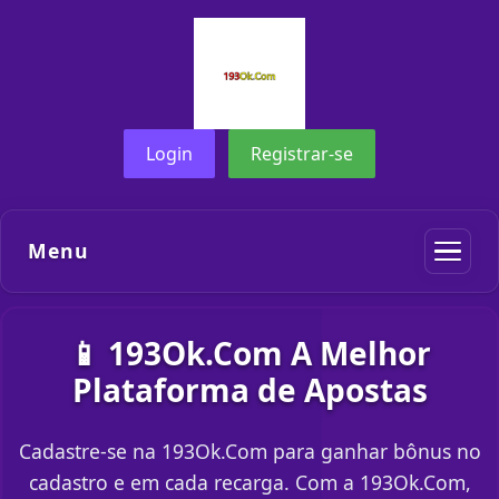
Login
Registrar-se
Menu
📱 193Ok.Com A Melhor
Plataforma de Apostas
Cadastre-se na 193Ok.Com para ganhar bônus no
cadastro e em cada recarga. Com a 193Ok.Com,