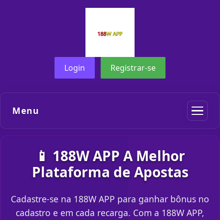
Login
Registrar-se
Menu
📱 188W APP A Melhor
Plataforma de Apostas
Cadastre-se na 188W APP para ganhar bônus no
cadastro e em cada recarga. Com a 188W APP,