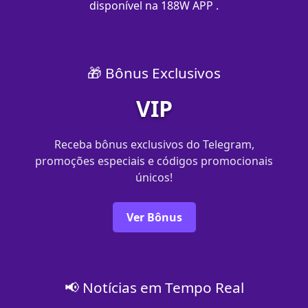
disponível na 188W APP .
🎁 Bônus Exclusivos
VIP
Receba bônus exclusivos do Telegram,
promoções especiais e códigos promocionais
únicos!
Ver Bônus
📢 Notícias em Tempo Real