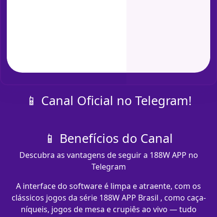
📱 Canal Oficial no Telegram!
📱 Benefícios do Canal
Descubra as vantagens de seguir a 188W APP no
Telegram
A interface do software é limpa e atraente, com os
clássicos jogos da série 188W APP Brasil , como caça-
níqueis, jogos de mesa e crupiês ao vivo — tudo