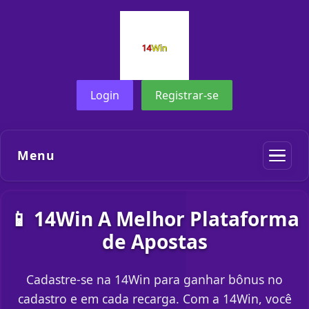
Login
Registrar-se
Menu
📱 14Win A Melhor Plataforma
de Apostas
Cadastre-se na 14Win para ganhar bônus no
cadastro e em cada recarga. Com a 14Win, você