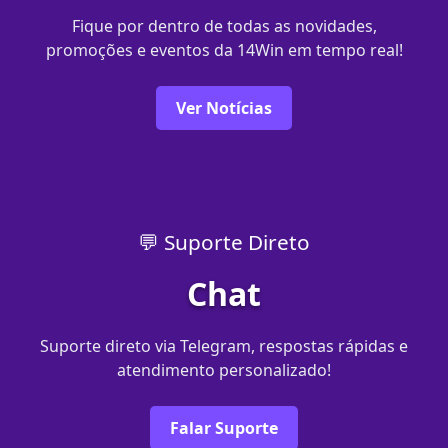
Fique por dentro de todas as novidades,
promoções e eventos da 14Win em tempo real!
Ver Notícias
💬 Suporte Direto
Chat
Suporte direto via Telegram, respostas rápidas e
atendimento personalizado!
Falar Suporte