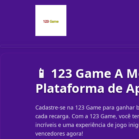
📱 123 Game A M
Plataforma de A
Cadastre-se na 123 Game para ganhar 
cada recarga. Com a 123 Game, você t
incríveis e uma experiência de jogo inig
vencedores agora!