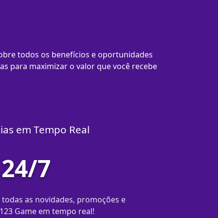
obre todos os benefícios e oportunidades
das para maximizar o valor que você recebe
cias em Tempo Real
24/7
e todas as novidades, promoções e
 123 Game em tempo real!