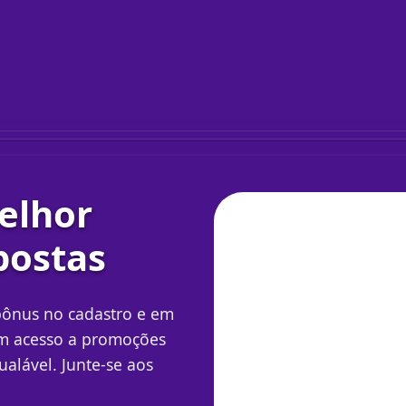
elhor
postas
bônus no cadastro e em
em acesso a promoções
ualável. Junte-se aos