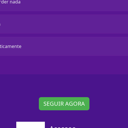
erder nada
a
aticamente
SEGUIR AGORA