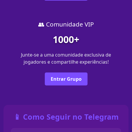
👥 Comunidade VIP
1000+
Junte-se a uma comunidade exclusiva de
jogadores e compartilhe experiências!
Entrar Grupo
📱 Como Seguir no Telegram