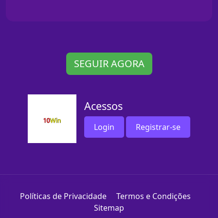
SEGUIR AGORA
Acessos
Login
Registrar-se
Políticas de Privacidade
Termos e Condições
Sitemap